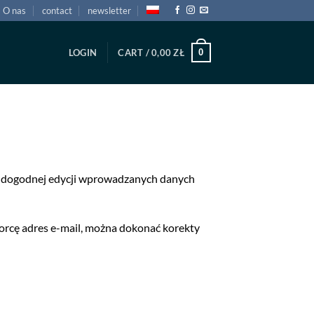
O nas
contact
newsletter
0
LOGIN
CART /
0,00
ZŁ
ść dogodnej edycji wprowadzanych danych
iorcę adres e-mail, można dokonać korekty