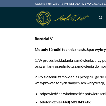
Skip
KOSMETYKI Z BURSTYNEM DLA WYMAGAJĄCY
to
content
Rozdział V
Metody i środki techniczne służące wyk
1. W procesie składania zamówienia, przy 
oraz zmiany przedmiotu zamówienia do mome
2. Po złożeniu zamówienia i przyjęciu go do
we wprowadzonych danych, ich weryfikacji, 
odpowiedź na wiadomość z potwierdzeni
telefonicznie
(+48) 601 841 606