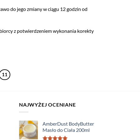
awo do jego zmiany w ciągu 12 godzin od
biorcy z potwierdzeniem wykonania korekty
11
NAJWYŻEJ OCENIANE
AmberDust BodyButter
Masło do Ciała 200ml