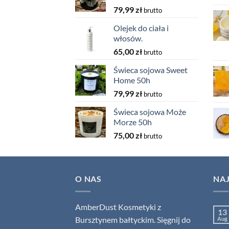
79,99
zł
brutto
Olejek do ciała i
włosów.
65,00
zł
brutto
Świeca sojowa Sweet
Home 50h
79,99
zł
brutto
Świeca sojowa Może
Morze 50h
75,00
zł
brutto
O NAS
NA
AmberDust Kosmetyki z
13
Bursztynem bałtyckim. Sięgnij do
Aug