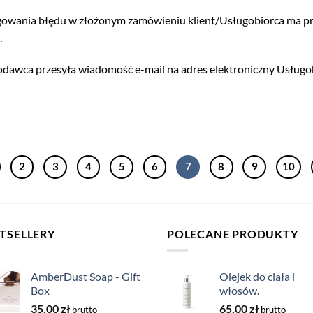
gowania błędu w złożonym zamówieniu klient/Usługobiorca ma pr
.
dawca przesyła wiadomość e-mail na adres elektroniczny Usługo
2
3
4
5
6
7
8
9
10
TSELLERY
POLECANE PRODUKTY
AmberDust Soap - Gift
Olejek do ciała i
Box
włosów.
35,00
zł
65,00
zł
brutto
brutto