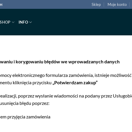
Sklep
Moje konto
CH
SHOP
INFO
rywaniu i korygowaniu błędów we wprowadzanych danych
pomocy elektronicznego formularza zamówienia, istnieje możliwo
ntu kliknięcia przycisku
„Potwierdzam zakup”
 realizacji, poprzez wysłanie wiadomości na podany przez Usługob
usunięcia błędu poprzez:
em przyjęcia zamówienia