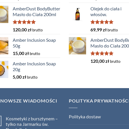
AmberDust BodyButter
Olejek do ciała i
Masło do Ciała 200ml
włosów.
Rated
5.00
Rated
5.00
120,00
zł
69,99
zł
brutto
brutto
out of 5
out of 5
Amber Inclusion Soap
AmberDust BodyBu
50g
Masło do Ciała 20
15,00
zł
brutto
Rated
5.00
120,00
zł
brutto
Amber Inclusion Soap
out of 5
20g
5,00
zł
brutto
JNOWSZE WIADOMOŚCI
POLITYKA PRYWATNOŚC
Polityka dostaw
Kosmetyki z bursztynem –
tylko na Jarmarku św.