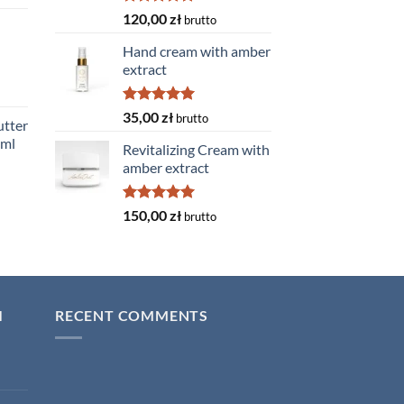
Rated
5.00
120,00
zł
brutto
out of 5
Hand cream with amber
extract
Rated
5.00
35,00
zł
brutto
tter
out of 5
0ml
Revitalizing Cream with
amber extract
Rated
5.00
150,00
zł
brutto
out of 5
I
RECENT COMMENTS