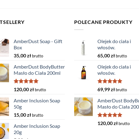
TSELLERY
POLECANE PRODUKTY
AmberDust Soap - Gift
Olejek do ciała i
Box
włosów.
35,00
zł
65,00
zł
brutto
brutto
AmberDust BodyButter
Olejek do ciała i
Masło do Ciała 200ml
włosów.
Rated
5.00
Rated
5.00
120,00
zł
69,99
zł
brutto
brutto
out of 5
out of 5
Amber Inclusion Soap
AmberDust BodyBu
50g
Masło do Ciała 20
15,00
zł
brutto
Rated
5.00
120,00
zł
brutto
Amber Inclusion Soap
out of 5
20g