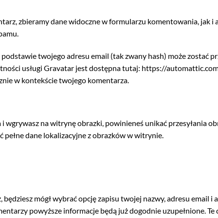
tarz, zbieramy dane widoczne w formularzu komentowania, jak i a
spamu.
odstawie twojego adresu email (tak zwany hash) może zostać prz
tności usługi Gravatar jest dostępna tutaj: https://automattic.co
cznie w kontekście twojego komentarza.
i wgrywasz na witrynę obrazki, powinieneś unikać przesyłania obr
 pełne dane lokalizacyjne z obrazków w witrynie.
z, będziesz mógł wybrać opcję zapisu twojej nazwy, adresu email i 
mentarzy powyższe informacje będą już dogodnie uzupełnione. Te 