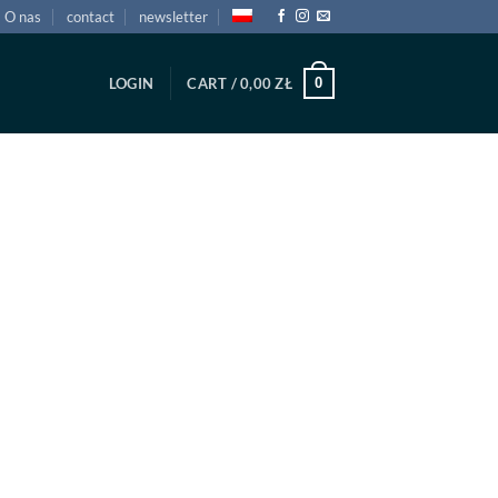
O nas
contact
newsletter
0
LOGIN
CART /
0,00
ZŁ