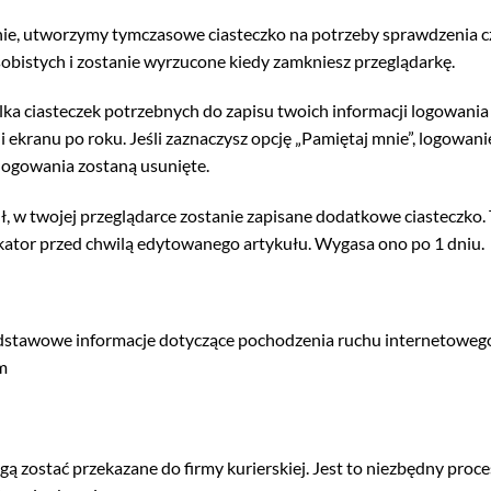
trynie, utworzymy tymczasowe ciasteczko na potrzeby sprawdzenia c
sobistych i zostanie wyrzucone kiedy zamkniesz przeglądarkę.
a ciasteczek potrzebnych do zapisu twoich informacji logowania 
 ekranu po roku. Jeśli zaznaczysz opcję „Pamiętaj mnie”, logowan
 logowania zostaną usunięte.
uł, w twojej przeglądarce zostanie zapisane dodatkowe ciasteczko.
ikator przed chwilą edytowanego artykułu. Wygasa ono po 1 dniu.
dstawowe informacje dotyczące pochodzenia ruchu internetowego
m
ą zostać przekazane do firmy kurierskiej. Jest to niezbędny proc