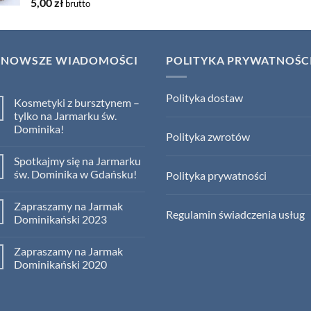
5,00
zł
brutto
JNOWSZE WIADOMOŚCI
POLITYKA PRYWATNOŚC
Polityka dostaw
Kosmetyki z bursztynem –
tylko na Jarmarku św.
Dominika!
Polityka zwrotów
No
Comments
Spotkajmy się na Jarmarku
on
Kosmetyki
św. Dominika w Gdańsku!
Polityka prywatności
z
bursztynem
No
–
Comments
Zapraszamy na Jarmak
tylko
on
Regulamin świadczenia usług
na
Spotkajmy
Dominikański 2023
Jarmarku
się
św.
na
No
Dominika!
Jarmarku
Comments
Zapraszamy na Jarmak
św.
on
Dominika
Zapraszamy
Dominikański 2020
w
na
Gdańsku!
Jarmak
No
Dominikański
Comments
2023
on
Zapraszamy