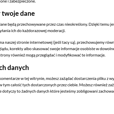
one i zabezpieczone.
 twoje dane
tadane będą przechowywane przez czas nieokreślony. Dzięki temu j
łania ich do każdorazowej moderacji.
 na naszej stronie internetowej (jeśli tacy są), przechowujemy r
ądu, korekty albo skasować swoje informacje osobiste w dowolnej 
 strony również mogą przeglądać i modyfikować te informacje.
ich danych
 komentarze w tej witrynie, możesz zażądać dostarczenia pliku 
 tym całość tych dostarczonych przez ciebie. Możesz również zażą
e dotyczy to żadnych danych które jesteśmy zobligowani zachow