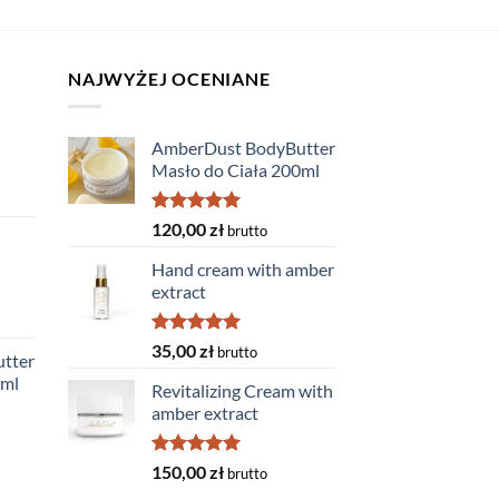
NAJWYŻEJ OCENIANE
AmberDust BodyButter
Masło do Ciała 200ml
Rated
5.00
120,00
zł
brutto
out of 5
Hand cream with amber
extract
Rated
5.00
35,00
zł
brutto
tter
out of 5
0ml
Revitalizing Cream with
amber extract
Rated
5.00
150,00
zł
brutto
out of 5