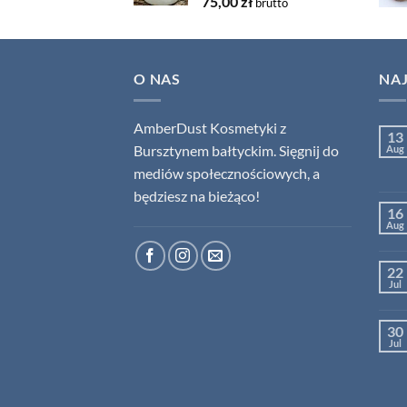
75,00
zł
brutto
O NAS
NA
AmberDust Kosmetyki z
13
Bursztynem bałtyckim. Sięgnij do
Aug
mediów społecznościowych, a
będziesz na bieżąco!
16
Aug
22
Jul
30
Jul