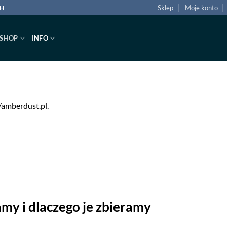
Sklep
Moje konto
CH
SHOP
INFO
//amberdust.pl.
amy i dlaczego je zbieramy