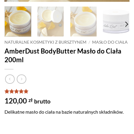
NATURALNE KOSMETYKI Z BURSZTYNEM
/
MASŁO DO CIAŁA
AmberDust BodyButter Masło do Ciała
200ml
Oceniony
5
5
120,00
zł
brutto
na 5 na
podstawie
Delikatne masło do ciała na bazie naturalnych składników.
ocen
klientów