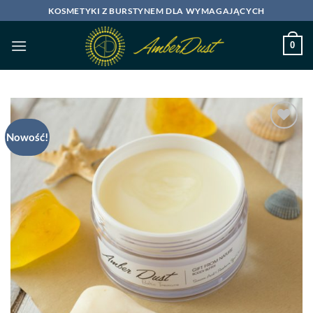
Przewiń
KOSMETYKI Z BURSTYNEM DLA WYMAGAJĄCYCH
do
zawartości
0
Nowość!
Dodaj
do
listy
życzeń