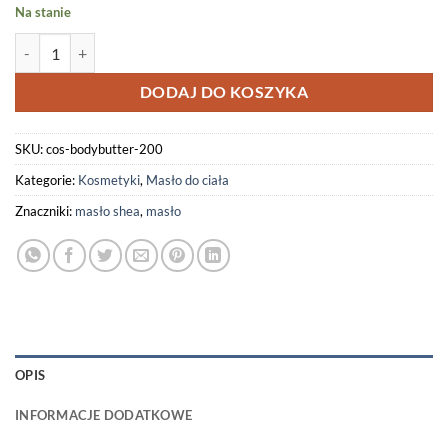
Na stanie
ilość AmberDust BodyButter Masło do Ciała 200ml
DODAJ DO KOSZYKA
SKU:
cos-bodybutter-200
Kategorie:
Kosmetyki
,
Masło do ciała
Znaczniki:
masło shea
,
masło
OPIS
INFORMACJE DODATKOWE