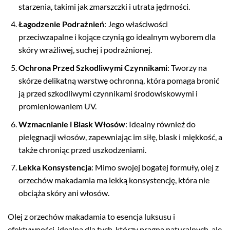
starzenia, takimi jak zmarszczki i utrata jędrności.
Łagodzenie Podrażnień
: Jego właściwości
przeciwzapalne i kojące czynią go idealnym wyborem dla
skóry wrażliwej, suchej i podrażnionej.
Ochrona Przed Szkodliwymi Czynnikami
: Tworzy na
skórze delikatną warstwę ochronną, która pomaga bronić
ją przed szkodliwymi czynnikami środowiskowymi i
promieniowaniem UV.
Wzmacnianie i Blask Włosów
: Idealny również do
pielęgnacji włosów, zapewniając im siłę, blask i miękkość, a
także chroniąc przed uszkodzeniami.
Lekka Konsystencja
: Mimo swojej bogatej formuły, olej z
orzechów makadamia ma lekką konsystencję, która nie
obciąża skóry ani włosów.
Olej z orzechów makadamia to esencja luksusu i
efektywności, idealna dla tych, którzy pragną naturalnych, ale