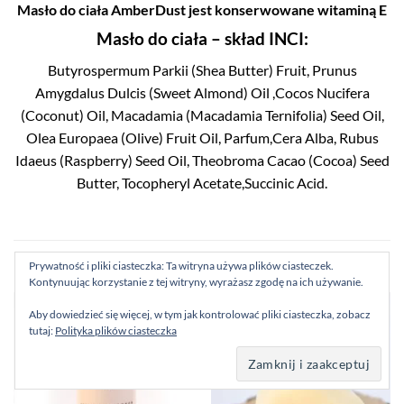
Masło do ciała AmberDust jest konserwowane witaminą E
Masło do ciała – skład INCI:
Butyrospermum Parkii (Shea Butter) Fruit, Prunus
Amygdalus Dulcis (Sweet Almond) Oil ,Cocos Nucifera
(Coconut) Oil, Macadamia (Macadamia Ternifolia) Seed Oil,
Olea Europaea (Olive) Fruit Oil, Parfum,Cera Alba, Rubus
Idaeus (Raspberry) Seed Oil, Theobroma Cacao (Cocoa) Seed
Butter, Tocopheryl Acetate,Succinic Acid.
PODOBNE PRODUKTY
Prywatność i pliki ciasteczka: Ta witryna używa plików ciasteczek.
Kontynuując korzystanie z tej witryny, wyrażasz zgodę na ich używanie.
Aby dowiedzieć się więcej, w tym jak kontrolować pliki ciasteczka, zobacz
tutaj:
Polityka plików ciasteczka
Dodaj
Dodaj
Sprawdzony produkt!
do listy
do listy
życzeń
życzeń