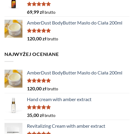
Rated
5.00
69,99
zł
brutto
out of 5
AmberDust BodyButter Masło do Ciała 200ml
Rated
5.00
120,00
zł
brutto
out of 5
NAJWYŻEJ OCENIANE
AmberDust BodyButter Masło do Ciała 200ml
Rated
5.00
120,00
zł
brutto
out of 5
Hand cream with amber extract
Rated
5.00
35,00
zł
brutto
out of 5
Revitalizing Cream with amber extract