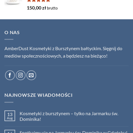
Rated
5.00
150,00
zł
brutto
out of 5
O NAS
AmberDust Kosmetyki z Bursztynem bałtyckim. Sięgnij do
mediów społecznościowych, a będziesz na bieżąco!
NAJNOWSZE WIADOMOŚCI
Kosmetyki z bursztynem – tylko na Jarmarku św.
13
Aug
Dominika!
No
Comments
Spotkajmy się na Jarmarku św. Dominika w Gdańsku!
on