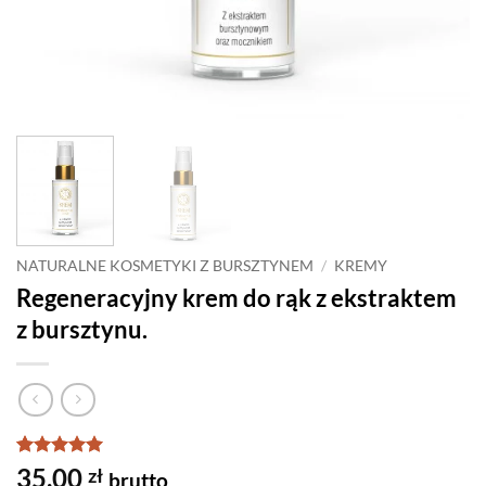
NATURALNE KOSMETYKI Z BURSZTYNEM
/
KREMY
Regeneracyjny krem do rąk z ekstraktem
z bursztynu.
Oceniony
1
5
35,00
zł
brutto