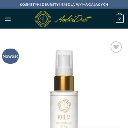
Przewiń
KOSMETYKI Z BURSTYNEM DLA WYMAGAJĄCYCH
do
zawartości
0
Nowość
Dodaj
do
listy
życzeń