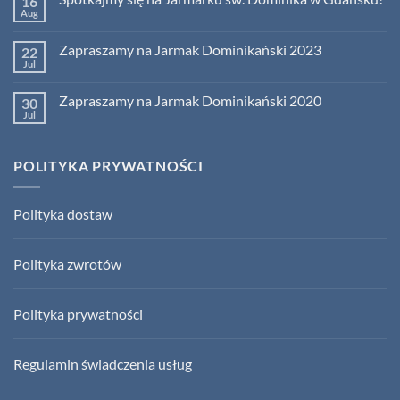
16
Kosmetyki
Aug
No
z
Comments
bursztynem
on
–
Zapraszamy na Jarmak Dominikański 2023
22
Spotkajmy
tylko
się
Jul
na
No
na
Jarmarku
Comments
Jarmarku
on
św.
św.
Zapraszamy na Jarmak Dominikański 2020
30
Zapraszamy
Dominika!
Dominika
na
Jul
No
w
Jarmak
Comments
Gdańsku!
Dominikański
on
2023
Zapraszamy
POLITYKA PRYWATNOŚCI
na
Jarmak
Dominikański
2020
Polityka dostaw
Polityka zwrotów
Polityka prywatności
Regulamin świadczenia usług