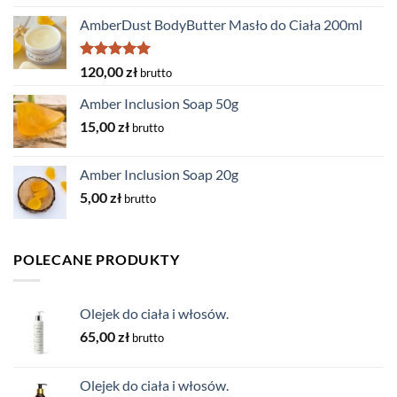
AmberDust BodyButter Masło do Ciała 200ml
Rated
5.00
120,00
zł
brutto
out of 5
Amber Inclusion Soap 50g
15,00
zł
brutto
Amber Inclusion Soap 20g
5,00
zł
brutto
POLECANE PRODUKTY
Olejek do ciała i włosów.
65,00
zł
brutto
Olejek do ciała i włosów.