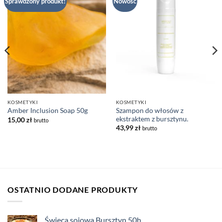
Dodaj
Dodaj
Sprawdzony produkt!
Nowość
do listy
do listy
życzeń
życzeń
KOSMETYKI
KOSMETYKI
Szampon do włosów z
Amber Inclusion Soap 50g
ekstraktem z bursztynu.
15,00
zł
brutto
43,99
zł
brutto
OSTATNIO DODANE PRODUKTY
Świeca sojowa Bursztyn 50h