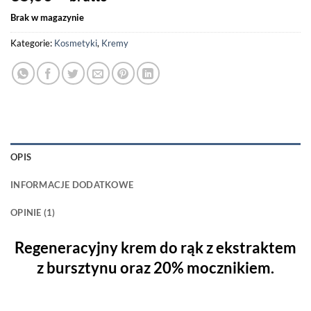
na 5 na
podstawie
Brak w magazynie
oceny
klienta
Kategorie:
Kosmetyki
,
Kremy
OPIS
INFORMACJE DODATKOWE
OPINIE (1)
Regeneracyjny krem do rąk
z ekstraktem
z bursztynu oraz 20% mocznikiem.