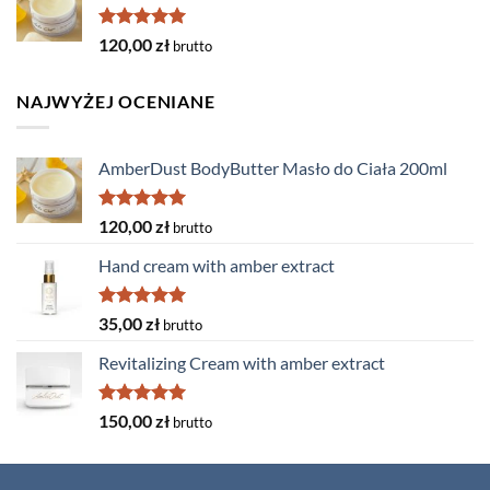
Rated
5.00
120,00
zł
brutto
out of 5
NAJWYŻEJ OCENIANE
AmberDust BodyButter Masło do Ciała 200ml
Rated
5.00
120,00
zł
brutto
out of 5
Hand cream with amber extract
Rated
5.00
35,00
zł
brutto
out of 5
Revitalizing Cream with amber extract
Rated
5.00
150,00
zł
brutto
out of 5