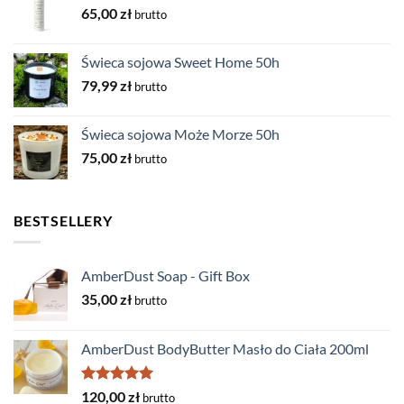
65,00
zł
brutto
Świeca sojowa Sweet Home 50h
79,99
zł
brutto
Świeca sojowa Może Morze 50h
75,00
zł
brutto
BESTSELLERY
AmberDust Soap - Gift Box
35,00
zł
brutto
AmberDust BodyButter Masło do Ciała 200ml
Rated
5.00
120,00
zł
brutto