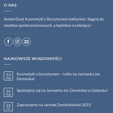
O NAS
AmberDust Kosmetyki z Bursztynem bałtyckim. Sięgnij do
mediów społecznościowych, a będziesz na bieżąco!
NAJNOWSZE WIADOMOŚCI
Kosmetyki z bursztynem – tylko na Jarmarku św.
13
Aug
Dominika!
No
Comments
Spotkajmy się na Jarmarku św. Dominika w Gdańsku!
16
on
Kosmetyki
Aug
No
z
Comments
bursztynem
on
–
Zapraszamy na Jarmak Dominikański 2023
22
Spotkajmy
tylko
się
Jul
na
No
na