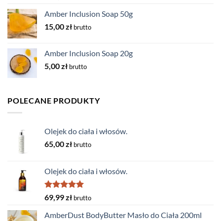
out of 5
Amber Inclusion Soap 50g
15,00
zł
brutto
Amber Inclusion Soap 20g
5,00
zł
brutto
POLECANE PRODUKTY
Olejek do ciała i włosów.
65,00
zł
brutto
Olejek do ciała i włosów.
Rated
5.00
69,99
zł
brutto
out of 5
AmberDust BodyButter Masło do Ciała 200ml