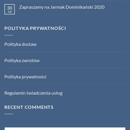
Jarmarku
Comments
Jarmarku
on
św.
św.
Zapraszamy na Jarmak Dominikański 2020
30
Zapraszamy
Dominika!
Dominika
na
Jul
No
w
Jarmak
Comments
Gdańsku!
Dominikański
on
2023
Zapraszamy
POLITYKA PRYWATNOŚCI
na
Jarmak
Dominikański
2020
Polityka dostaw
Polityka zwrotów
Polityka prywatności
Regulamin świadczenia usług
RECENT COMMENTS