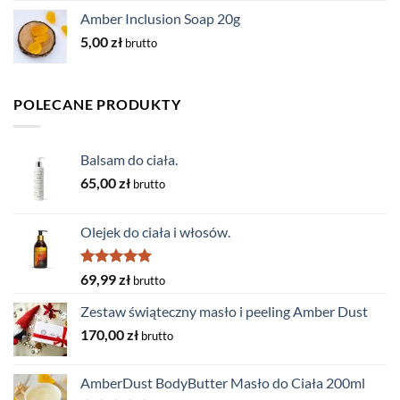
Amber Inclusion Soap 20g
5,00
zł
brutto
POLECANE PRODUKTY
Balsam do ciała.
65,00
zł
brutto
Olejek do ciała i włosów.
Oceniono
69,99
zł
brutto
5.00
na 5
Zestaw świąteczny masło i peeling Amber Dust
170,00
zł
brutto
AmberDust BodyButter Masło do Ciała 200ml