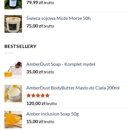
79,99
zł
brutto
Świeca sojowa Może Morze 50h
75,00
zł
brutto
BESTSELLERY
AmberDust Soap - Komplet mydeł
35,00
zł
brutto
AmberDust BodyButter Masło do Ciała 200ml
Oceniono
120,00
zł
brutto
5.00
na 5
Amber Inclusion Soap 50g
15,00
zł
brutto