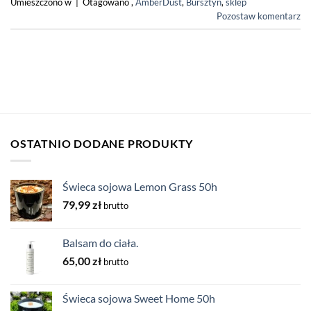
Umieszczono w
|
Otagowano
,
AmberDust
,
Bursztyn
,
sklep
Pozostaw komentarz
OSTATNIO DODANE PRODUKTY
Świeca sojowa Lemon Grass 50h
79,99
zł
brutto
Balsam do ciała.
65,00
zł
brutto
Świeca sojowa Sweet Home 50h