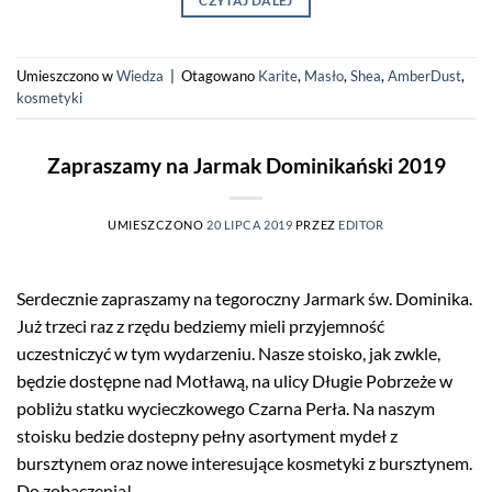
CZYTAJ DALEJ
Umieszczono w
Wiedza
|
Otagowano
Karite
,
Masło
,
Shea
,
AmberDust
,
kosmetyki
Zapraszamy na Jarmak Dominikański 2019
UMIESZCZONO
20 LIPCA 2019
PRZEZ
EDITOR
Serdecznie zapraszamy na tegoroczny Jarmark św. Dominika.
Już trzeci raz z rzędu bedziemy mieli przyjemność
uczestniczyć w tym wydarzeniu. Nasze stoisko, jak zwkle,
będzie dostępne nad Motławą, na ulicy Długie Pobrzeże w
pobliżu statku wycieczkowego Czarna Perła. Na naszym
stoisku bedzie dostepny pełny asortyment mydeł z
bursztynem oraz nowe interesujące kosmetyki z bursztynem.
Do zobaczenia!