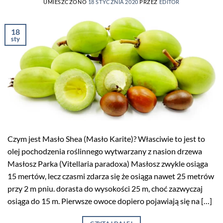
UMIESZCZONO
18 STYCZNIA 2020
PRZEZ
EDITOR
18
sty
Czym jest Masło Shea (Masło Karite)? Własciwie to jest to
olej pochodzenia roślinnego wytwarzany z nasion drzewa
Masłosz Parka (Vitellaria paradoxa) Masłosz zwykle osiąga
15 mertów, lecz czasmi zdarza się że osiąga nawet 25 metrów
przy 2 m pniu. dorasta do wysokości 25 m, choć zazwyczaj
osiąga do 15 m. Pierwsze owoce dopiero pojawiają się na […]