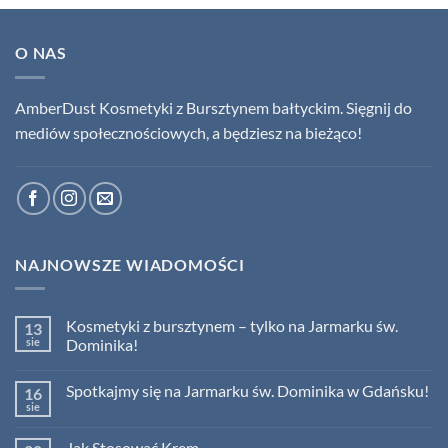
O NAS
AmberDust Kosmetyki z Bursztynem bałtyckim. Sięgnij do
mediów społecznościowych, a będziesz na bieżąco!
NAJNOWSZE WIADOMOŚCI
Kosmetyki z bursztynem – tylko na Jarmarku św.
13
sie
Dominika!
Brak
komentarzy
Spotkajmy się na Jarmarku św. Dominika w Gdańsku!
16
do
Kosmetyki
sie
Brak
z
komentarzy
bursztynem
do
–
Jak Stosować Krem