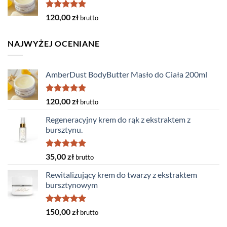
Oceniono
120,00
zł
brutto
5.00
na 5
NAJWYŻEJ OCENIANE
AmberDust BodyButter Masło do Ciała 200ml
Oceniono
120,00
zł
brutto
5.00
na 5
Regeneracyjny krem do rąk z ekstraktem z
bursztynu.
Oceniono
35,00
zł
brutto
5.00
na 5
Rewitalizujący krem do twarzy z ekstraktem
bursztynowym
Oceniono
150,00
zł
brutto
5.00
na 5