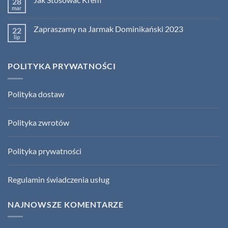
28
Spotkajmy
tylko
się
mar
na
Brak
na
Jarmarku
komentarzy
Jarmarku
do
św.
św.
Zapraszamy na Jarmak Dominikański 2023
22
Jak
Dominika!
Dominika
Stosować
lip
Brak
w
Krem
komentarzy
Gdańsku!
do
Zapraszamy
POLITYKA PRYWATNOŚCI
na
Jarmak
Dominikański
2023
Polityka dostaw
Polityka zwrotów
Polityka prywatności
Regulamin świadczenia usług
NAJNOWSZE KOMENTARZE