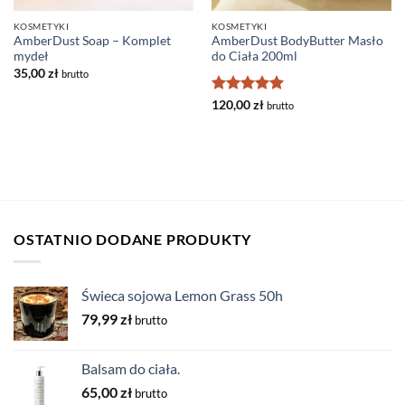
KOSMETYKI
KOSMETYKI
AmberDust Soap – Komplet
AmberDust BodyButter Masło
mydeł
do Ciała 200ml
35,00
zł
brutto
Oceniono
5
120,00
zł
brutto
na 5
OSTATNIO DODANE PRODUKTY
Świeca sojowa Lemon Grass 50h
79,99
zł
brutto
Balsam do ciała.
65,00
zł
brutto