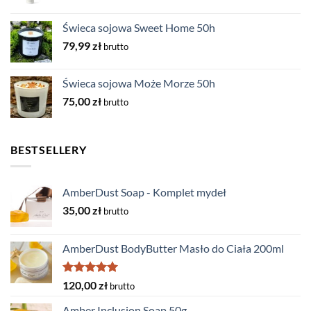
Świeca sojowa Sweet Home 50h
79,99
zł
brutto
Świeca sojowa Może Morze 50h
75,00
zł
brutto
BESTSELLERY
AmberDust Soap - Komplet mydeł
35,00
zł
brutto
AmberDust BodyButter Masło do Ciała 200ml
Oceniono
120,00
zł
brutto
5.00
na 5
Amber Inclusion Soap 50g