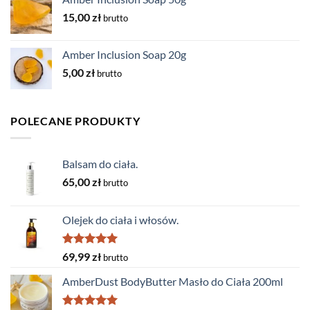
15,00
zł
brutto
Amber Inclusion Soap 20g
5,00
zł
brutto
POLECANE PRODUKTY
Balsam do ciała.
65,00
zł
brutto
Olejek do ciała i włosów.
Oceniono
69,99
zł
brutto
5.00
na 5
AmberDust BodyButter Masło do Ciała 200ml