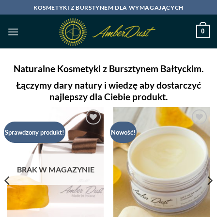
Przewiń
KOSMETYKI Z BURSTYNEM DLA WYMAGAJĄCYCH
do
zawartości
0
Naturalne Kosmetyki z Bursztynem Bałtyckim.
Łączymy dary natury i wiedzę aby dostarczyć
najlepszy dla Ciebie produkt.
Dodaj
Dodaj
Sprawdzony produkt!
Nowość!
do listy
do listy
życzeń
życzeń
BRAK W MAGAZYNIE