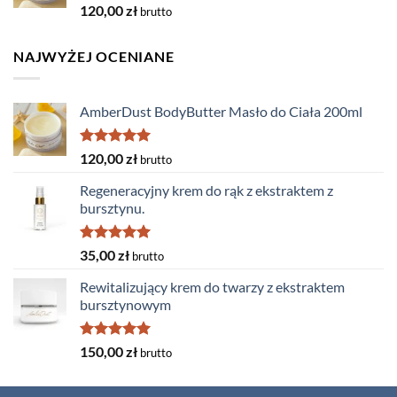
Oceniono
120,00
zł
brutto
5.00
na 5
NAJWYŻEJ OCENIANE
AmberDust BodyButter Masło do Ciała 200ml
Oceniono
120,00
zł
brutto
5.00
na 5
Regeneracyjny krem do rąk z ekstraktem z
bursztynu.
Oceniono
35,00
zł
brutto
5.00
na 5
Rewitalizujący krem do twarzy z ekstraktem
bursztynowym
Oceniono
150,00
zł
brutto
5.00
na 5