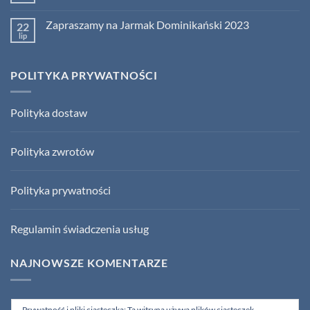
na
Jarmarku
komentarzy
Jarmarku
do
św.
św.
Zapraszamy na Jarmak Dominikański 2023
22
Jak
Dominika!
Dominika
Stosować
lip
Brak
w
Krem
komentarzy
Gdańsku!
do
Zapraszamy
POLITYKA PRYWATNOŚCI
na
Jarmak
Dominikański
2023
Polityka dostaw
Polityka zwrotów
Polityka prywatności
Regulamin świadczenia usług
NAJNOWSZE KOMENTARZE
Prywatność i pliki ciasteczka: Ta witryna używa plików ciasteczek.