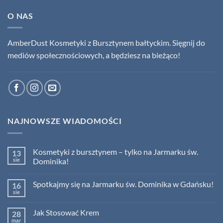
O NAS
AmberDust Kosmetyki z Bursztynem bałtyckim. Sięgnij do
mediów społecznościowych, a będziesz na bieżąco!
NAJNOWSZE WIADOMOŚCI
Kosmetyki z bursztynem – tylko na Jarmarku św.
13
sie
Dominika!
Brak
komentarzy
Spotkajmy się na Jarmarku św. Dominika w Gdańsku!
16
do
Kosmetyki
sie
Brak
z
komentarzy
bursztynem
do
–
Jak Stosować Krem
28
Spotkajmy
tylko
się
mar
na
Brak