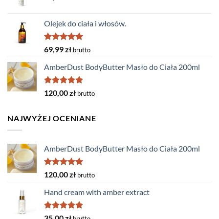
Olejek do ciała i włosów.
Rated
5.00
69,99
zł
brutto
out of 5
AmberDust BodyButter Masło do Ciała 200ml
Rated
5.00
120,00
zł
brutto
out of 5
NAJWYŻEJ OCENIANE
AmberDust BodyButter Masło do Ciała 200ml
Rated
5.00
120,00
zł
brutto
out of 5
Hand cream with amber extract
Rated
5.00
35,00
zł
brutto