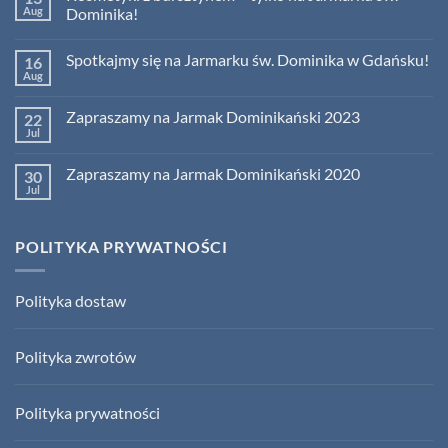
Aug
Dominika!
No
Comments
Spotkajmy się na Jarmarku św. Dominika w Gdańsku!
16
on
Kosmetyki
Aug
No
z
Comments
bursztynem
on
–
Zapraszamy na Jarmak Dominikański 2023
22
Spotkajmy
tylko
się
Jul
na
No
na
Jarmarku
Comments
Jarmarku
on
św.
św.
Zapraszamy na Jarmak Dominikański 2020
30
Zapraszamy
Dominika!
Dominika
na
Jul
No
w
Jarmak
Comments
Gdańsku!
Dominikański
on
2023
Zapraszamy
POLITYKA PRYWATNOŚCI
na
Jarmak
Dominikański
2020
Polityka dostaw
Polityka zwrotów
Polityka prywatności