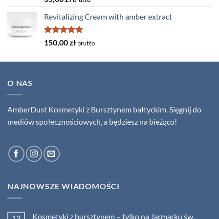
out of 5
Revitalizing Cream with amber extract
Rated
5.00
150,00
zł
brutto
out of 5
O NAS
AmberDust Kosmetyki z Bursztynem bałtyckim. Sięgnij do
mediów społecznościowych, a będziesz na bieżąco!
NAJNOWSZE WIADOMOŚCI
Kosmetyki z bursztynem – tylko na Jarmarku św.
13