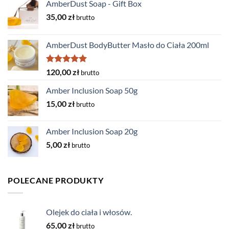
AmberDust Soap - Gift Box
35,00
zł
brutto
AmberDust BodyButter Masło do Ciała 200ml
Rated
5.00
120,00
zł
brutto
out of 5
Amber Inclusion Soap 50g
15,00
zł
brutto
Amber Inclusion Soap 20g
5,00
zł
brutto
POLECANE PRODUKTY
Olejek do ciała i włosów.
65,00
zł
brutto