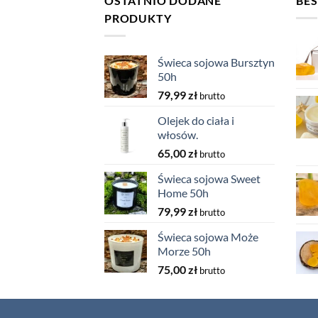
OSTATNIO DODANE
BES
PRODUKTY
Świeca sojowa Bursztyn
50h
79,99
zł
brutto
Olejek do ciała i
włosów.
65,00
zł
brutto
Świeca sojowa Sweet
Home 50h
79,99
zł
brutto
Świeca sojowa Może
Morze 50h
75,00
zł
brutto