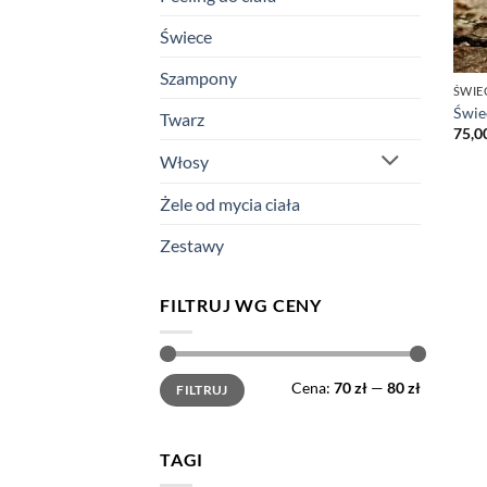
Świece
Szampony
ŚWIE
Świe
Twarz
75,0
Włosy
Żele od mycia ciała
Zestawy
FILTRUJ WG CENY
Cena
Cena
Cena:
70 zł
—
80 zł
FILTRUJ
min
max
TAGI