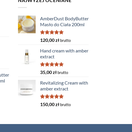
NAJWYŻEJ OCENIANE
AmberDust BodyButter
Masło do Ciała 200ml
Rated
5.00
120,00
zł
brutto
out of 5
Hand cream with amber
extract
Rated
5.00
35,00
zł
brutto
tter
out of 5
0ml
Revitalizing Cream with
amber extract
Rated
5.00
150,00
zł
brutto
out of 5