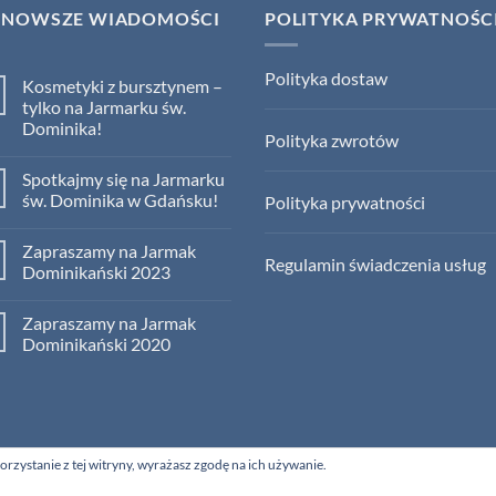
JNOWSZE WIADOMOŚCI
POLITYKA PRYWATNOŚC
Polityka dostaw
Kosmetyki z bursztynem –
tylko na Jarmarku św.
Dominika!
Polityka zwrotów
No
Comments
Spotkajmy się na Jarmarku
on
Kosmetyki
św. Dominika w Gdańsku!
Polityka prywatności
z
bursztynem
No
–
Comments
Zapraszamy na Jarmak
tylko
on
Regulamin świadczenia usług
na
Spotkajmy
Dominikański 2023
Jarmarku
się
św.
na
No
Dominika!
Jarmarku
Comments
Zapraszamy na Jarmak
św.
on
Dominika
Zapraszamy
Dominikański 2020
w
na
Gdańsku!
Jarmak
No
Dominikański
Comments
2023
on
Zapraszamy
na
Jarmak
Dominikański
orzystanie z tej witryny, wyrażasz zgodę na ich używanie.
2020
SYGNIT – KAROL DZIEKOŃSKI DWORCOWA 2 83-031 RÓŻYNY NIP 95708