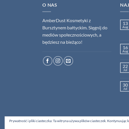
O NAS
NA
AmberDust Kosmetyki z
13
Bursztynem bałtyckim. Sięgnij do
Aug
mediów społecznościowych, a
będziesz na bieżąco!
16
Aug
22
Jul
30
Jul
Prywatność i pliki ciasteczka: Ta witryna używa plików ciasteczek. Kontynuując k
KONTAKT
O NAS
AMBERDUST.PL NALEŻY DO: 