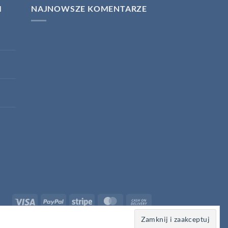
I
NAJNOWSZE KOMENTARZE
Visa
PayPal
Stripe
MasterCard
Cash
On
20213
Delivery