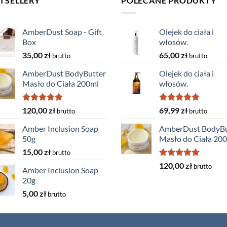
TSELLERY
POLECANE PRODUKTY
AmberDust Soap - Gift
Olejek do ciała i
Box
włosów.
35,00
zł
65,00
zł
brutto
brutto
AmberDust BodyButter
Olejek do ciała i
Masło do Ciała 200ml
włosów.
Rated
5.00
Rated
5.00
120,00
zł
69,99
zł
brutto
brutto
out of 5
out of 5
Amber Inclusion Soap
AmberDust BodyBu
50g
Masło do Ciała 20
15,00
zł
brutto
Rated
5.00
120,00
zł
brutto
Amber Inclusion Soap
out of 5
20g
5,00
zł
brutto