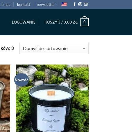
o nas
kontakt
newsletter
0
LOGOWANIE
KOSZYK /
0,00
ZŁ
ików: 3
Nowość
daj
Dodaj
listy
do listy
czeń
życzeń