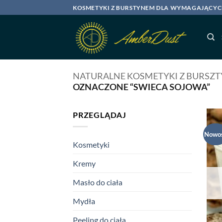
Przewiń
KOSMETYKI Z BURSTYNEM DLA WYMAGAJĄCY
do
zawartości
NATURALNE KOSMETYKI Z BURSZ
OZNACZONE “SWIECA SOJOWA”
PRZEGLĄDAJ
Nowo
Kosmetyki
Kremy
Masło do ciała
Mydła
Peeling do ciała