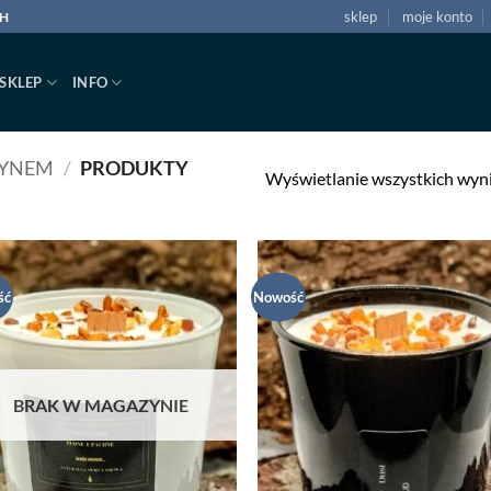
sklep
moje konto
CH
SKLEP
INFO
TYNEM
/
PRODUKTY
Wyświetlanie wszystkich wyn
ść
Nowość
Dodaj
Do
do listy
do 
życzeń
ży
BRAK W MAGAZYNIE