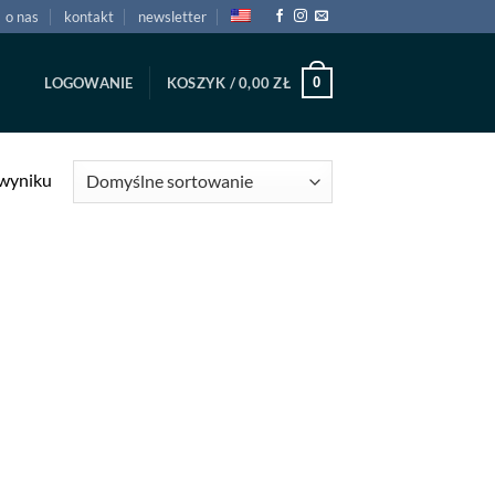
o nas
kontakt
newsletter
0
LOGOWANIE
KOSZYK /
0,00
ZŁ
 wyniku