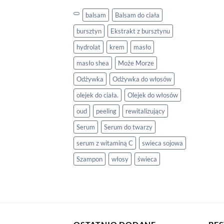
balsam
Balsam do ciała
bursztyn
Ekstrakt z bursztynu
hydrolat
krem
masło
masło shea
Może Morze
Odżywka
Odżywka do włosów
olejek do ciała.
Olejek do włosów
oud
peeling
rewitalizujący
Serum
Serum do twarzy
serum z witaminą C
swieca sojowa
Szampon
włosy
świeca