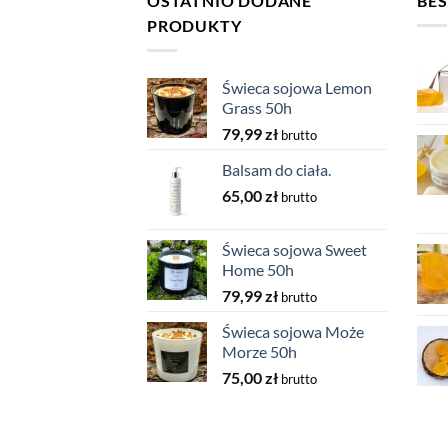
OSTATNIO DODANE
BES
PRODUKTY
Świeca sojowa Lemon
Grass 50h
79,99
zł
brutto
Balsam do ciała.
65,00
zł
brutto
Świeca sojowa Sweet
Home 50h
79,99
zł
brutto
Świeca sojowa Może
Morze 50h
75,00
zł
brutto