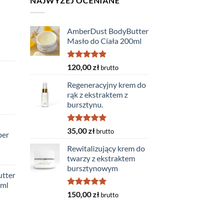
NAJWYŻEJ OCENIANE
AmberDust BodyButter
Masło do Ciała 200ml
Oceniono
120,00
zł
brutto
5.00
na 5
Regeneracyjny krem do
rąk z ekstraktem z
bursztynu.
Oceniono
35,00
zł
brutto
ber
5.00
na 5
Rewitalizujący krem do
twarzy z ekstraktem
bursztynowym
tter
0ml
Oceniono
150,00
zł
brutto
5.00
na 5