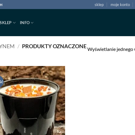
sklep
moje konto
CH
SKLEP
INFO
TYNEM
/
PRODUKTY OZNACZONE
Wyświetlanie jednego
ść
Dodaj
do listy
życzeń