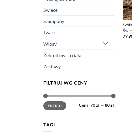
Świece
Szampony
ŚWIE
Świe
Twarz
79,9
Włosy
Żele od mycia ciała
Zestawy
FILTRUJ WG CENY
Cena
Cena
Cena:
70 zł
—
80 zł
FILTRUJ
min
max
TAGI