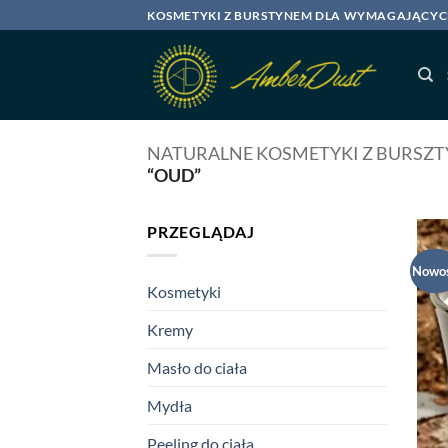
Przewiń
KOSMETYKI Z BURSTYNEM DLA WYMAGAJĄCY
do
zawartości
NATURALNE KOSMETYKI Z BURSZ
“OUD”
PRZEGLĄDAJ
Nowo
Kosmetyki
Kremy
Masło do ciała
Mydła
Peeling do ciała