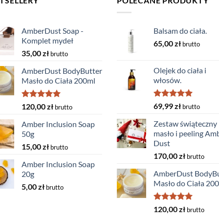
TSELLERY
POLECANE PRODUKTY
AmberDust Soap -
Balsam do ciała.
Komplet mydeł
65,00
zł
brutto
35,00
zł
brutto
Olejek do ciała i
AmberDust BodyButter
włosów.
Masło do Ciała 200ml
Oceniono
Oceniono
69,99
zł
120,00
zł
brutto
brutto
5.00
na 5
5.00
na 5
Zestaw świąteczny
Amber Inclusion Soap
masło i peeling Am
50g
Dust
15,00
zł
brutto
170,00
zł
brutto
Amber Inclusion Soap
AmberDust BodyBu
20g
Masło do Ciała 20
5,00
zł
brutto
Oceniono
120,00
zł
brutto
5.00
na 5