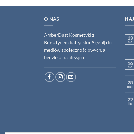
O NAS
NA
AmberDust Kosmetyki z
13
Bursztynem bałtyckim. Sięgnij do
sie
mediów społecznościowych, a
będziesz na bieżąco!
16
sie
28
mar
22
lip