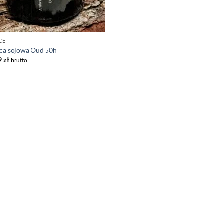
CE
ca sojowa Oud 50h
9
zł
brutto