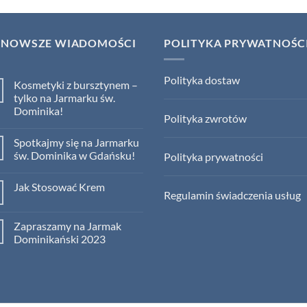
JNOWSZE WIADOMOŚCI
POLITYKA PRYWATNOŚC
Polityka dostaw
Kosmetyki z bursztynem –
tylko na Jarmarku św.
Dominika!
Polityka zwrotów
Brak
komentarzy
Spotkajmy się na Jarmarku
do
Kosmetyki
św. Dominika w Gdańsku!
Polityka prywatności
z
bursztynem
Brak
–
komentarzy
Jak Stosować Krem
tylko
do
Regulamin świadczenia usług
na
Spotkajmy
Brak
Jarmarku
się
komentarzy
św.
na
do
Dominika!
Jarmarku
Zapraszamy na Jarmak
Jak
św.
Stosować
Dominikański 2023
Dominika
Krem
w
Brak
Gdańsku!
komentarzy
do
Zapraszamy
na
Jarmak
Dominikański