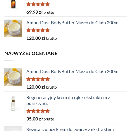
Oceniono
69,99
zł
brutto
5.00
na 5
AmberDust BodyButter Masło do Ciała 200ml
Oceniono
120,00
zł
brutto
5.00
na 5
NAJWYŻEJ OCENIANE
AmberDust BodyButter Masło do Ciała 200ml
Oceniono
120,00
zł
brutto
5.00
na 5
Regeneracyjny krem do rąk z ekstraktem z
bursztynu.
Oceniono
35,00
zł
brutto
5.00
na 5
Rewitalizujący krem do twarzy z ekstraktem