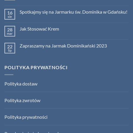
Brak
komentarzy
Spotkajmy się na Jarmarku św. Dominika w Gdańsku!
16
do
Kosmetyki
sie
Brak
z
komentarzy
bursztynem
do
–
Jak Stosować Krem
28
Spotkajmy
tylko
się
mar
na
Brak
na
Jarmarku
komentarzy
Jarmarku
do
św.
św.
Zapraszamy na Jarmak Dominikański 2023
22
Jak
Dominika!
Dominika
Stosować
lip
Brak
w
Krem
komentarzy
Gdańsku!
do
Zapraszamy
POLITYKA PRYWATNOŚCI
na
Jarmak
Dominikański
2023
Polityka dostaw
Polityka zwrotów
Polityka prywatności