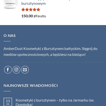
bursztynowym
Oceniono
150,00
zł
brutto
5.00
na 5
O NAS
AmberDust Kosmetyki z Bursztynem bałtyckim. Sięgnij do
mediów społecznościowych, a będziesz na bieżąco!
NAJNOWSZE WIADOMOŚCI
Kosmetyki z bursztynem – tylko na Jarmarku św.
13
sie
Dominika!