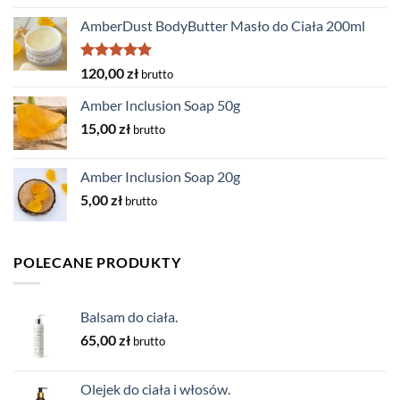
AmberDust BodyButter Masło do Ciała 200ml
Oceniono
120,00
zł
brutto
5.00
na 5
Amber Inclusion Soap 50g
15,00
zł
brutto
Amber Inclusion Soap 20g
5,00
zł
brutto
POLECANE PRODUKTY
Balsam do ciała.
65,00
zł
brutto
Olejek do ciała i włosów.