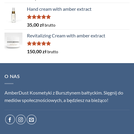
out of 5
Hand cream with amber extract
Rated
5.00
35,00
zł
brutto
out of 5
Revitalizing Cream with amber extract
Rated
5.00
150,00
zł
brutto
out of 5
O NAS
AmberDust Kosmetyki z Bursztynem bałtyckim. Sięgnij do
mediów społecznościowych, a będziesz na bieżąco!