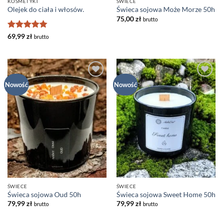
KOSMETYKI
ŚWIECE
Olejek do ciała i włosów.
Świeca sojowa Może Morze 50h
75,00
zł
brutto
Rated
5
69,99
zł
brutto
out of 5
Dodaj
Dodaj
Nowość
Nowość
do listy
do listy
życzeń
życzeń
ŚWIECE
ŚWIECE
Świeca sojowa Oud 50h
Świeca sojowa Sweet Home 50h
79,99
zł
79,99
zł
brutto
brutto