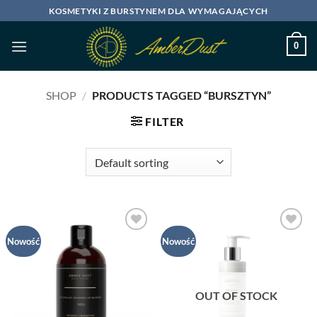
Skip
KOSMETYKI Z BURSTYNEM DLA WYMAGAJĄCYCH
to
content
0
SHOP
/
PRODUCTS TAGGED “BURSZTYN”
FILTER
Dodaj
Dodaj
Nowość
Nowość
do listy
do listy
życzeń
życzeń
OUT OF STOCK