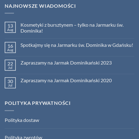
NAJNOWSZE WIADOMOŚCI
Kosmetyki z bursztynem – tylko na Jarmarku św.
13
Aug
Dominika!
No
Comments
Spotkajmy się na Jarmarku św. Dominika w Gdańsku!
16
on
Kosmetyki
Aug
No
z
Comments
bursztynem
on
–
Zapraszamy na Jarmak Dominikański 2023
22
Spotkajmy
tylko
się
Jul
na
No
na
Jarmarku
Comments
Jarmarku
on
św.
św.
Zapraszamy na Jarmak Dominikański 2020
30
Zapraszamy
Dominika!
Dominika
na
Jul
No
w
Jarmak
Comments
Gdańsku!
Dominikański
on
2023
Zapraszamy
POLITYKA PRYWATNOŚCI
na
Jarmak
Dominikański
2020
Polityka dostaw
Polityka zwrotów