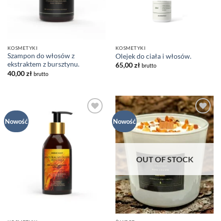
KOSMETYKI
KOSMETYKI
Szampon do włosów z
Olejek do ciała i włosów.
ekstraktem z bursztynu.
65,00
zł
brutto
40,00
zł
brutto
Dodaj
Dodaj
Nowość
Nowość
do listy
do listy
życzeń
życzeń
OUT OF STOCK