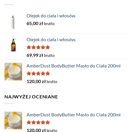
Olejek do ciała i włosów.
65,00
zł
brutto
Olejek do ciała i włosów.
Rated
5.00
69,99
zł
brutto
out of 5
AmberDust BodyButter Masło do Ciała 200ml
Rated
5.00
120,00
zł
brutto
out of 5
NAJWYŻEJ OCENIANE
AmberDust BodyButter Masło do Ciała 200ml
Rated
5.00
120,00
zł
brutto