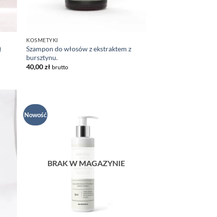
KOSMETYKI
Szampon do włosów z ekstraktem z
ł
bursztynu.
40,00
zł
brutto
Nowość
daj
Dodaj
listy
do listy
czeń
życzeń
BRAK W MAGAZYNIE