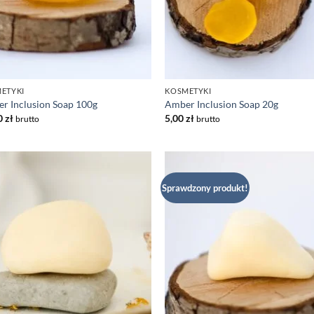
ETYKI
KOSMETYKI
r Inclusion Soap 100g
Amber Inclusion Soap 20g
0
zł
5,00
zł
brutto
brutto
Sprawdzony produkt!
Dodaj
Do
do listy
do 
życzeń
ży