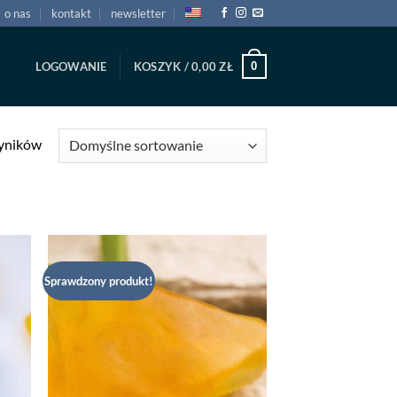
o nas
kontakt
newsletter
0
LOGOWANIE
KOSZYK /
0,00
ZŁ
wyników
Sprawdzony produkt!
daj
Dodaj
listy
do listy
czeń
życzeń