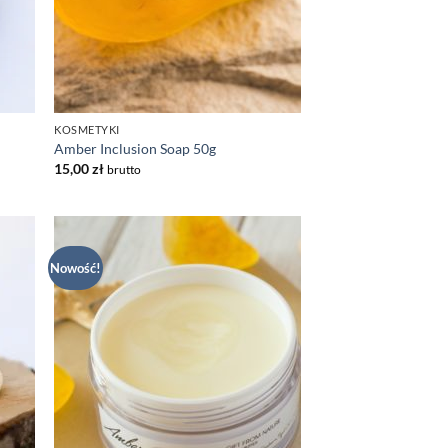
KOSMETYKI
Amber Inclusion Soap 50g
15,00
zł
brutto
Nowość!
daj
Dodaj
listy
do listy
czeń
życzeń