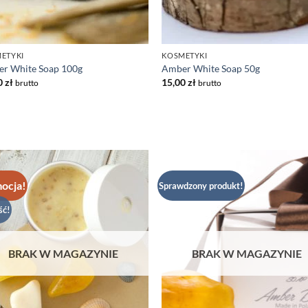
ETYKI
KOSMETYKI
r White Soap 100g
Amber White Soap 50g
0
zł
15,00
zł
brutto
brutto
ocja!
Sprawdzony produkt!
Dodaj
Do
do listy
do 
życzeń
ży
ść!
BRAK W MAGAZYNIE
BRAK W MAGAZYNIE