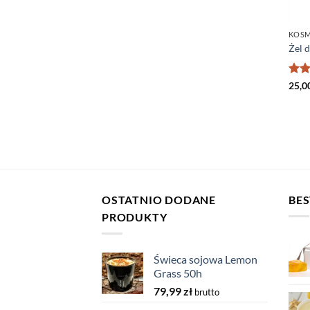
KOSM
Żel d
Oce
25,0
na 5
OSTATNIO DODANE
BES
PRODUKTY
Świeca sojowa Lemon
Grass 50h
79,99
zł
brutto