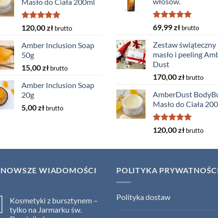
włosów.
Masło do Ciała 200ml
Oceniono
Oceniono
69,99
zł
120,00
zł
brutto
brutto
5.00
na 5
5.00
na 5
Zestaw świąteczny
Amber Inclusion Soap
masło i peeling Am
50g
Dust
15,00
zł
brutto
170,00
zł
brutto
Amber Inclusion Soap
AmberDust BodyBu
20g
Masło do Ciała 20
5,00
zł
brutto
Oceniono
120,00
zł
brutto
5.00
na 5
JNOWSZE WIADOMOŚCI
POLITYKA PRYWATNOŚC
Polityka dostaw
Kosmetyki z bursztynem –
tylko na Jarmarku św.