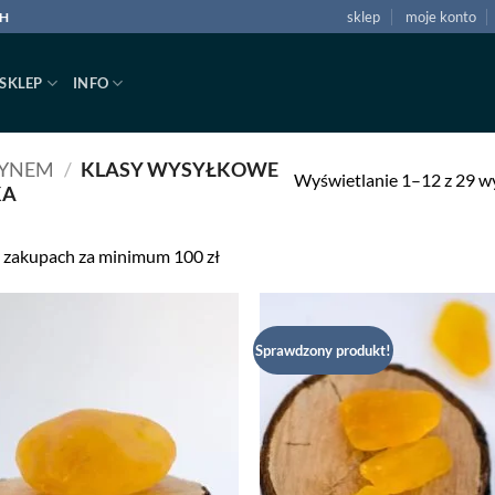
sklep
moje konto
CH
SKLEP
INFO
TYNEM
/
KLASY WYSYŁKOWE
Wyświetlanie 1–12 z 29 
KA
 zakupach za minimum 100 zł
Sprawdzony produkt!
Dodaj
Do
do listy
do 
życzeń
ży