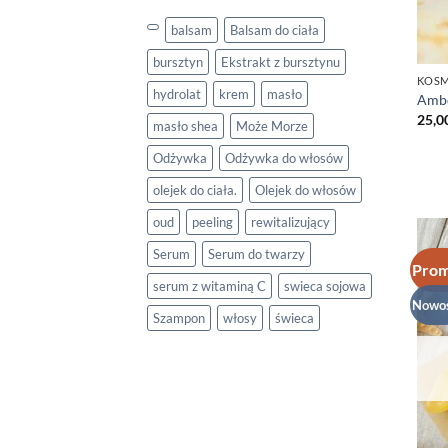
balsam
Balsam do ciała
bursztyn
Ekstrakt z bursztynu
KOSM
hydrolat
krem
masło
Ambe
25,0
masło shea
Może Morze
Odżywka
Odżywka do włosów
olejek do ciała.
Olejek do włosów
oud
peeling
rewitalizujący
Serum
Serum do twarzy
Prom
serum z witaminą C
swieca sojowa
Nowo
Szampon
włosy
świeca