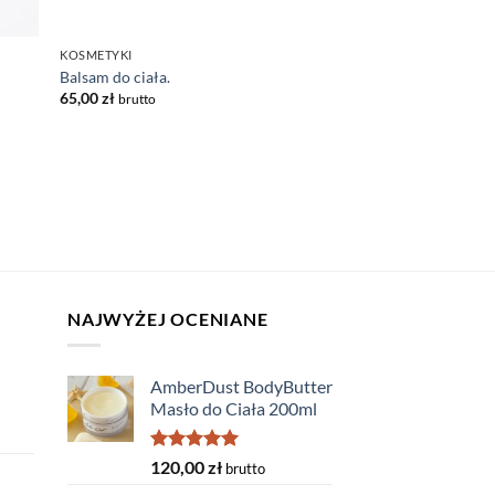
KOSMETYKI
Balsam do ciała.
65,00
zł
brutto
NAJWYŻEJ OCENIANE
AmberDust BodyButter
Masło do Ciała 200ml
Oceniono
120,00
zł
brutto
5.00
na 5