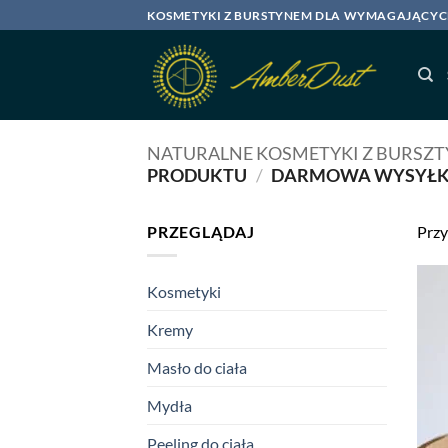
Przewiń
KOSMETYKI Z BURSTYNEM DLA WYMAGAJĄCY
do
zawartości
NATURALNE KOSMETYKI Z BURSZ
PRODUKTU
/
DARMOWA WYSYŁ
PRZEGLĄDAJ
Przy
Kosmetyki
Kremy
Masło do ciała
Mydła
Peeling do ciała