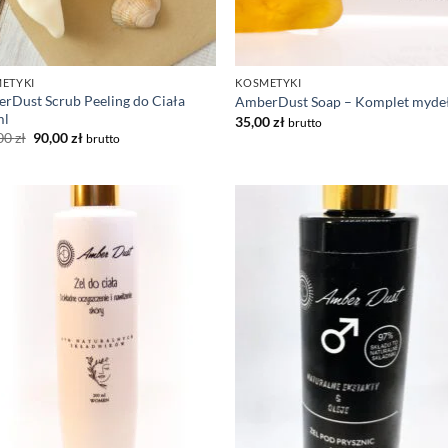
ETYKI
KOSMETYKI
rDust Scrub Peeling do Ciała
AmberDust Soap – Komplet myde
ml
35,00
zł
brutto
Pierwotna
Aktualna
00
zł
90,00
zł
brutto
cena
cena
wynosiła:
wynosi:
110,00 zł.
90,00 zł.
Dodaj
Do
do listy
do 
życzeń
ży