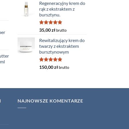
Regeneracyjny krem do
rąk z ekstraktem z
bursztynu.
Oceniono
35,00
zł
brutto
ber
5.00
na 5
Rewitalizujący krem do
twarzy z ekstraktem
bursztynowym
tter
0ml
Oceniono
150,00
zł
brutto
5.00
na 5
I
NAJNOWSZE KOMENTARZE