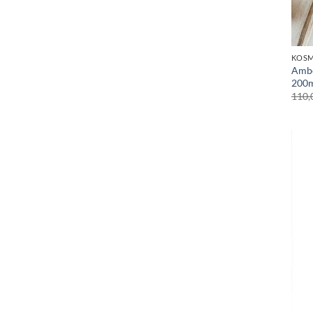
KOSM
Ambe
200
110,