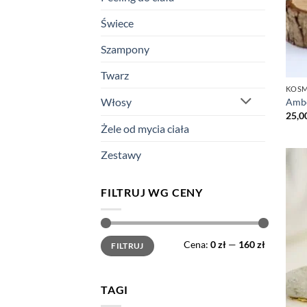
Świece
Szampony
Twarz
KOSM
Włosy
Ambe
25,0
Żele od mycia ciała
Zestawy
FILTRUJ WG CENY
Cena
Cena
Cena:
0 zł
—
160 zł
FILTRUJ
min
max
TAGI