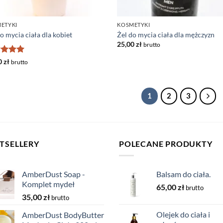
ETYKI
KOSMETYKI
o mycia ciała dla kobiet
Żel do mycia ciała dla mężczyzn
25,00
zł
brutto
niono
5
0
zł
brutto
1
2
3
TSELLERY
POLECANE PRODUKTY
AmberDust Soap -
Balsam do ciała.
Komplet mydeł
65,00
zł
brutto
35,00
zł
brutto
Olejek do ciała i
AmberDust BodyButter