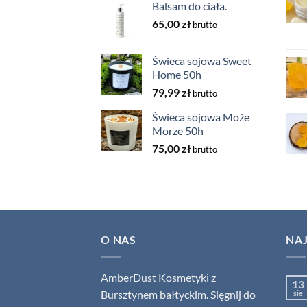
Balsam do ciała.
65,00
zł
brutto
Świeca sojowa Sweet
Home 50h
79,99
zł
brutto
Świeca sojowa Może
Morze 50h
75,00
zł
brutto
O NAS
NA
AmberDust Kosmetyki z
13
Bursztynem bałtyckim. Sięgnij do
sie