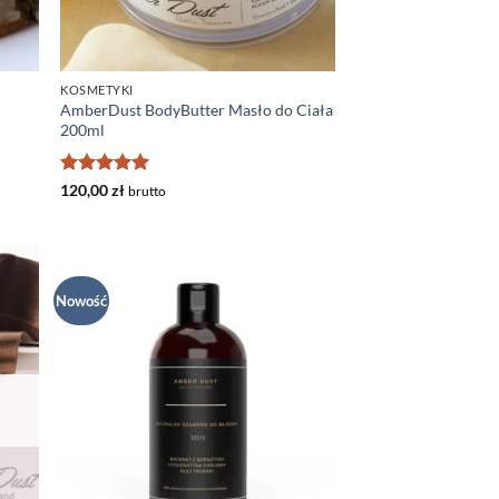
KOSMETYKI
AmberDust BodyButter Masło do Ciała
200ml
Oceniono
5
120,00
zł
brutto
na 5
Nowość
daj
Dodaj
listy
do listy
czeń
życzeń